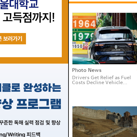
obal News
Photo News
ientists have taken a major
Drivers Get Relief as Fuel
ep toward building l...
Costs Decline Vehicle...