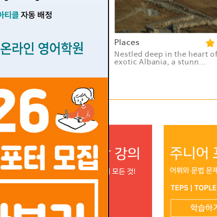
ople
Places
n you become a global
Nestled deep in the heart o
perstar without saying a
exotic Albania, a stunn...
.