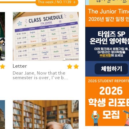
This week / NO.1139
Letter
Dear Jane, Now that the
semester is over, I’ve b...