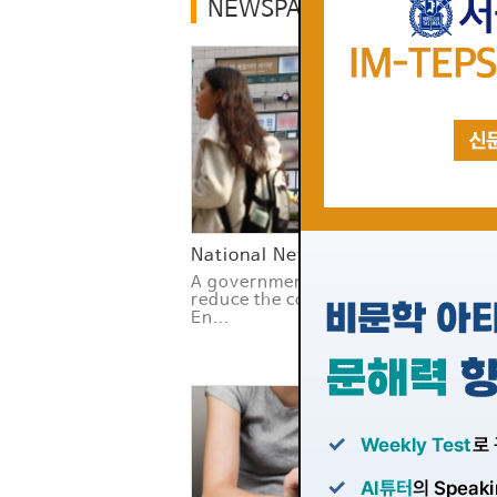
NEWSPAPER
National News
Gl
A government effort to
Sc
reduce the cost of private
st
En...