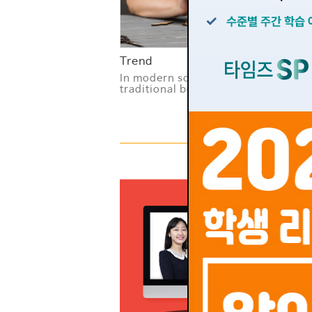
Trend
Pe
In modern society, the
Ca
traditional belief that peopl...
su
s..